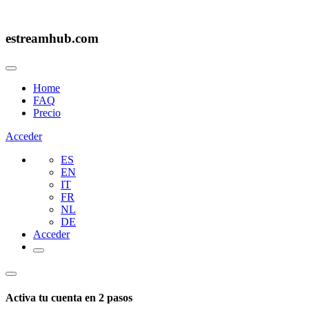
estreamhub.com
Home
FAQ
Precio
Acceder
ES
EN
IT
FR
NL
DE
Acceder
Activa tu cuenta en 2 pasos